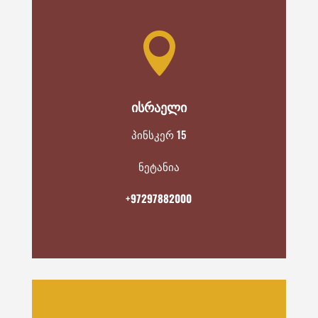

ᲘᲡᲠᲐᲔᲚᲘ
პინსკერ 15
ნეტანია
+
97297882000