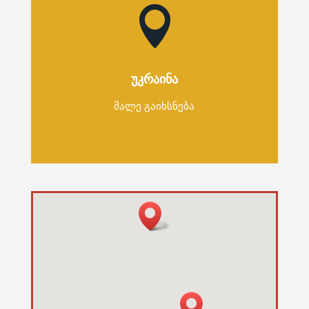

ᲣᲙᲠᲐᲘᲜᲐ
მალე გაიხსნება