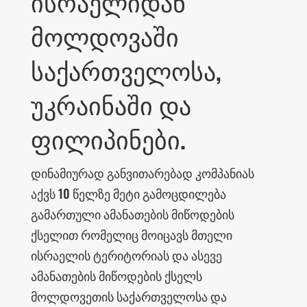
ისრაელიდან
მოლდოვაში
საქართველოსა,
უკრაინაში და
ფილიპინები.
ᲓᲘᲜᲐᲛᲘᲣᲠᲐᲓ ᲒᲐᲜᲕᲘᲗᲐᲠᲔᲑᲐᲓ ᲙᲝᲛᲞᲐᲜᲘᲐᲡ
ᲐᲥᲕᲡ 10 ᲬᲔᲚᲖᲔ ᲛᲔᲢᲘ ᲒᲐᲛᲝᲪᲓᲘᲚᲔᲑᲐ
ᲒᲐᲛᲐᲠᲗᲣᲚᲘ ᲐᲛᲐᲜᲐᲗᲔᲑᲘᲡ ᲛᲘᲬᲝᲓᲔᲑᲘᲡ
ᲥᲡᲔᲚᲘᲗ ᲠᲝᲛᲔᲚᲘᲪ ᲛᲝᲘᲪᲐᲕᲡ ᲛᲗᲔᲚᲘ
ᲘᲡᲠᲐᲔᲚᲘᲡ ᲢᲔᲠᲘᲢᲝᲠᲘᲐᲡ ᲓᲐ ᲐᲡᲔᲕᲔ
ᲐᲛᲐᲜᲐᲗᲔᲑᲘᲡ ᲛᲘᲬᲝᲓᲔᲑᲘᲡ ᲥᲡᲔᲚᲡ
ᲛᲝᲚᲓᲝᲕᲔᲗᲘᲡ ᲡᲐᲥᲐᲠᲗᲕᲔᲚᲝᲡᲐ ᲓᲐ