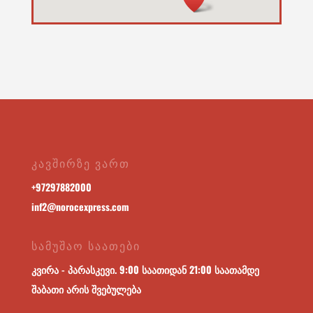
ᲙᲐᲕᲨᲘᲠᲖᲔ ᲕᲐᲠᲗ
+
97297882000
inf2@norocexpress.com
ᲡᲐᲛᲣᲨᲐᲝ ᲡᲐᲐᲗᲔᲑᲘ
კვირა - პარასკევი. 9:00 საათიდან 21:00 საათამდე
შაბათი არის შვებულება